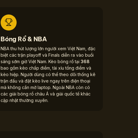
Bóng Rổ & NBA
NBA thu hút lượng lớn người xem Việt Nam, đặc
biệt các trận playoff và Finals diễn ra vào buổi
sáng sớm giờ Việt Nam. Kèo bóng rổ tại
368
bao gồm kèo chấp điểm, tài xỉu tổng điểm và
kèo hiệp. Người dùng có thể theo dõi thống kê
trận đấu và đặt kèo live ngay trên điện thoại
mà không cần mở laptop. Ngoài NBA còn có
các giải bóng rổ châu Á và giải quốc tế khác
cập nhật thường xuyên.