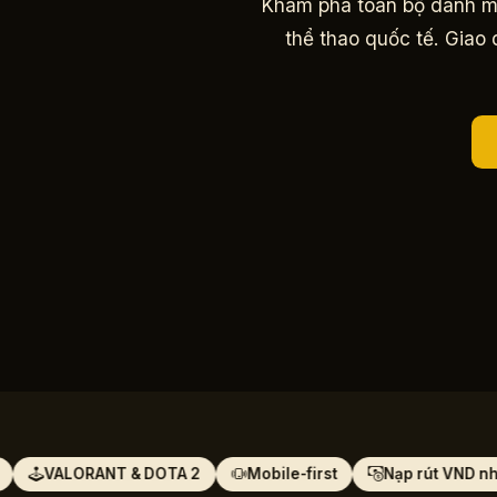
Khám phá toàn bộ danh mụ
thể thao quốc tế. Giao 
VALORANT & DOTA 2
Mobile-first
Nạp rút VND nhanh