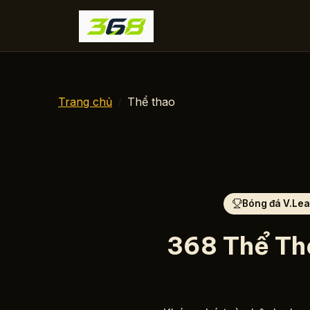
Trang chủ
Thể thao
Bóng đá V.Le
368 Thể Th