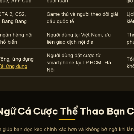
gue, AFF Cup
cuối tuần
giờ
TA 2, CS2,
Game thủ và người theo dõi giải
Lịc
s Bang Bang
đấu quốc tế
kiể
ngân hàng nội
Người dùng tại Việt Nam, ưu
Thờ
phổ biến
tiên giao dịch nội địa
phú
Người dùng đặt cược từ
 động, ứng dụng
Tối
smartphone tại TP.HCM, Hà
Tải ứng dụng
kh
Nội
Ngữ Cá Cược Thể Thao Bạn C
 giúp bạn đọc kèo chính xác hơn và không bỡ ngỡ khi lần 