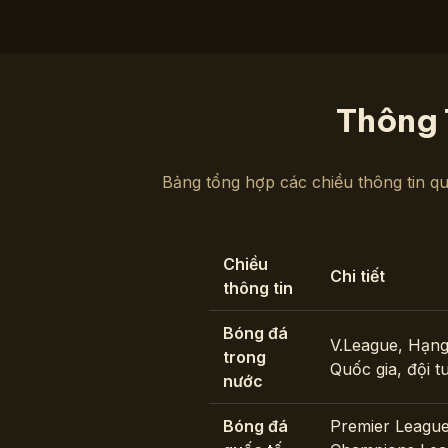
Thông 
Bảng tổng hợp các chiều thông tin qu
Chiều
Chi tiết
thông tin
Bóng đá
V.League, Hạn
trong
Quốc gia, đội 
nước
Bóng đá
Premier League,