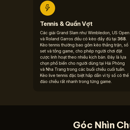
Tennis & Quần Vợt
Các giải Grand Slam như Wimbledon, US Open
và Roland Garros đều có kèo đầy đủ tại
368
.
Kèo tennis thường bao gồm kèo thắng trận, số
set và tổng game, cho phép người chơi đặt
cược linh hoạt theo nhiều kịch bản. Đây là lựa
chọn phổ biến cho người dùng tại Hải Phòng
và Nha Trang trong các buổi chiều cuối tuần.
Kèo live tennis đặc biệt hấp dẫn vì tỷ số có thể
đảo chiều rất nhanh trong từng game.
Góc Nhìn Ch