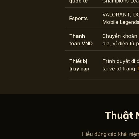
quốc tế
Champions Lea
VALORANT, DO
Esports
Mobile Legend
Thanh
Chuyển khoản 
toán VND
địa, ví điện tử 
Thiết bị
Trình duyệt di
truy cập
tải về từ trang
Thuật 
Hiểu đúng các khái niệm