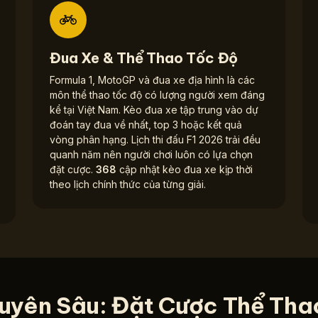
Đua Xe & Thể Thao Tốc Độ
Formula 1, MotoGP và đua xe địa hình là các
môn thể thao tốc độ có lượng người xem đáng
kể tại Việt Nam. Kèo đua xe tập trung vào dự
đoán tay đua về nhất, top 3 hoặc kết quả
vòng phân hạng. Lịch thi đấu F1 2026 trải đều
quanh năm nên người chơi luôn có lựa chọn
đặt cược.
368
cập nhật kèo đua xe kịp thời
theo lịch chính thức của từng giải.
uyên Sâu: Đặt Cược Thể Th