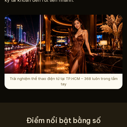
Trải nghiệm thể thao điện tử tại TP.HCM – 368 luôn trong tầm
tay
Điểm nổi bật bằng số