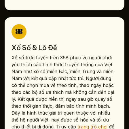
Xổ Số & Lô Đề
Xổ số trực tuyến trên 368 phục vụ người chơi
yêu thích các hình thức truyền thống của Việt
Nam như xổ số miền Bắc, miền Trung và miền
Nam với kết quả cập nhật tức thì. Người dùng
có thể chọn mua vé theo tỉnh, theo ngày hoặc
theo các bộ số ưa thích mà không cần đến đại
lý. Kết quả được hiển thị ngay sau giờ quay số
theo thời gian thực, đảm bảo tính minh bạch.
Đây là hình thức giải trí quen thuộc với nhiều
thế hệ người Việt, nay được số hóa và tối ưu
cho thiết bị di động. Truy cập
trang trò chơi
để