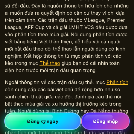
sử đối đầu. Đây là nguồn thông tin hữu ích cho những
ai muốn đưa ra quyết định có căn cứ thay vì chỉ dựa
trên cảm tính. Các trận đấu thuộc V.League, Premier
League, AFF Cup và cả giải LMHT VCS đều được đưa
vào phân tích theo mùa giải. Nội dung phân tích được
viết bằng tiếng Việt thân thiện, dễ hiểu với cả người
mới bắt đầu theo dõi thể thao lẫn người dùng có kinh
nghiệm. Kết hợp thông tin từ mục phân tích với các
kèo trong mục
Thể thao
giúp bạn có cái nhìn toàn
diện hơn trước mỗi trận đấu quan trọng.
Ngoài thông tin về các trận đấu cụ thể, mục
Phân tích
còn cung cấp các bài viết chủ đề rộng hơn như so
sánh chiến thuật giữa các đội, đánh giá cầu thủ nổi
bật theo mùa giải và xu hướng thị trường kèo trong
tuần. Người dùng tại Bình Dương hay Đà Nẵng thường
xuyên theo dõi mục này để cập nhật thông tin trước
Đăng ký ngay
Đăng nhập
những cuối tuần sôi động với lịch thi đấu dày đặc. Bài
phân tích mới được đăng đều đặn trước các trận đấu