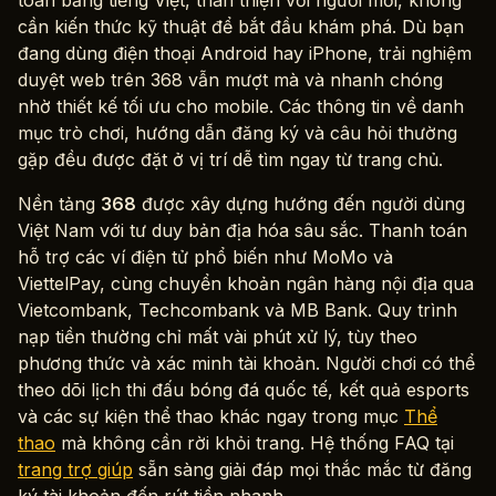
cần kiến thức kỹ thuật để bắt đầu khám phá. Dù bạn
đang dùng điện thoại Android hay iPhone, trải nghiệm
duyệt web trên 368 vẫn mượt mà và nhanh chóng
nhờ thiết kế tối ưu cho mobile. Các thông tin về danh
mục trò chơi, hướng dẫn đăng ký và câu hỏi thường
gặp đều được đặt ở vị trí dễ tìm ngay từ trang chủ.
Nền tảng
368
được xây dựng hướng đến người dùng
Việt Nam với tư duy bản địa hóa sâu sắc. Thanh toán
hỗ trợ các ví điện tử phổ biến như MoMo và
ViettelPay, cùng chuyển khoản ngân hàng nội địa qua
Vietcombank, Techcombank và MB Bank. Quy trình
nạp tiền thường chỉ mất vài phút xử lý, tùy theo
phương thức và xác minh tài khoản. Người chơi có thể
theo dõi lịch thi đấu bóng đá quốc tế, kết quả esports
và các sự kiện thể thao khác ngay trong mục
Thể
thao
mà không cần rời khỏi trang. Hệ thống FAQ tại
trang trợ giúp
sẵn sàng giải đáp mọi thắc mắc từ đăng
ký tài khoản đến rút tiền nhanh.