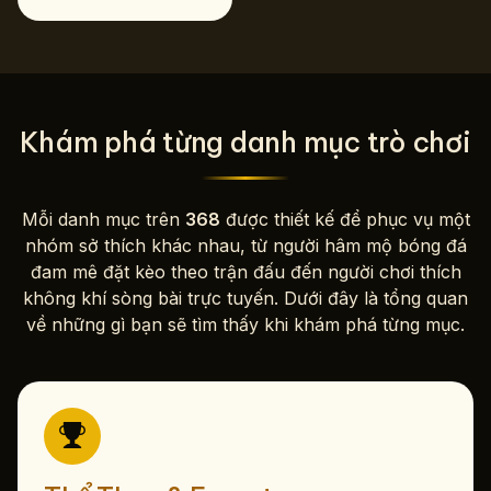
Khám phá từng danh mục trò chơi
Mỗi danh mục trên
368
được thiết kế để phục vụ một
nhóm sở thích khác nhau, từ người hâm mộ bóng đá
đam mê đặt kèo theo trận đấu đến người chơi thích
không khí sòng bài trực tuyến. Dưới đây là tổng quan
về những gì bạn sẽ tìm thấy khi khám phá từng mục.