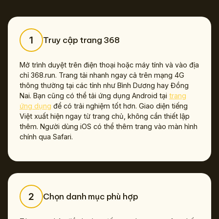
1
Truy cập trang 368
Mở trình duyệt trên điện thoại hoặc máy tính và vào địa
chỉ 368.run. Trang tải nhanh ngay cả trên mạng 4G
thông thường tại các tỉnh như Bình Dương hay Đồng
Nai. Bạn cũng có thể tải ứng dụng Android tại
trang
ứng dụng
để có trải nghiệm tốt hơn. Giao diện tiếng
Việt xuất hiện ngay từ trang chủ, không cần thiết lập
thêm. Người dùng iOS có thể thêm trang vào màn hình
chính qua Safari.
2
Chọn danh mục phù hợp