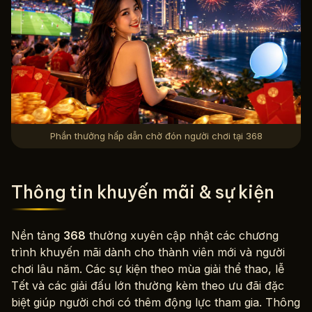
Phần thưởng hấp dẫn chờ đón người chơi tại 368
Thông tin khuyến mãi & sự kiện
Nền tảng
368
thường xuyên cập nhật các chương
trình khuyến mãi dành cho thành viên mới và người
chơi lâu năm. Các sự kiện theo mùa giải thể thao, lễ
Tết và các giải đấu lớn thường kèm theo ưu đãi đặc
biệt giúp người chơi có thêm động lực tham gia. Thông