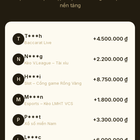
nền tảng
T***h
+4.500.000 ₫
T
Baccarat Live
N***g
+2.200.000 ₫
N
Kèo V.League – Tài xỉu
H***i
+8.750.000 ₫
H
Slot – Cổng game Rồng Vàng
M***n
+1.800.000 ₫
M
Esports – Kèo LMHT VCS
P***t
+3.300.000 ₫
P
Xổ số miền Nam
L***c