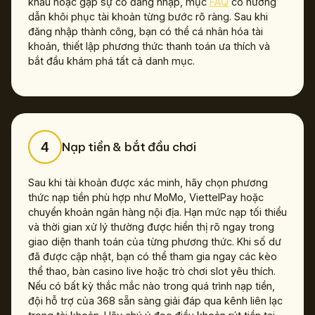
khẩu hoặc gặp sự cố đăng nhập, mục
FAQ
có hướng
dẫn khôi phục tài khoản từng bước rõ ràng. Sau khi
đăng nhập thành công, bạn có thể cá nhân hóa tài
khoản, thiết lập phương thức thanh toán ưa thích và
bắt đầu khám phá tất cả danh mục.
4
Nạp tiền & bắt đầu chơi
Sau khi tài khoản được xác minh, hãy chọn phương
thức nạp tiền phù hợp như MoMo, ViettelPay hoặc
chuyển khoản ngân hàng nội địa. Hạn mức nạp tối thiểu
và thời gian xử lý thường được hiển thị rõ ngay trong
giao diện thanh toán của từng phương thức. Khi số dư
đã được cập nhật, bạn có thể tham gia ngay các kèo
thể thao, bàn casino live hoặc trò chơi slot yêu thích.
Nếu có bất kỳ thắc mắc nào trong quá trình nạp tiền,
đội hỗ trợ của 368 sẵn sàng giải đáp qua kênh liên lạc