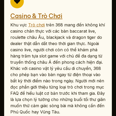
Casino & Trò Chơi
Khu vực
Trò chơi
trên 368 mang đến không khí
casino chân thực với các bàn baccarat live,
roulette châu Âu, blackjack và dragon tiger do
dealer thật dẫn dắt theo thời gian thực. Ngoài
casino live, người chơi còn có thể khám phá
hàng trăm tựa slot game với chủ đề đa dạng từ
truyền thống châu Á đến phong cách hiện đại.
Khác với casino vật lý yêu cầu di chuyển, 368
cho phép bạn vào bàn ngay từ điện thoại vào
bất kỳ thời điểm nào trong ngày. Người mới nên
đọc phần giới thiệu từng loại trò chơi trong mục
FAQ để hiểu luật cơ bản trước khi tham gia. Đây
là lựa chọn lý tưởng cho những buổi tối thư giãn
muốn thử cảm giác sòng bài mà không cần đến
Phú Quốc hay Vũng Tàu.