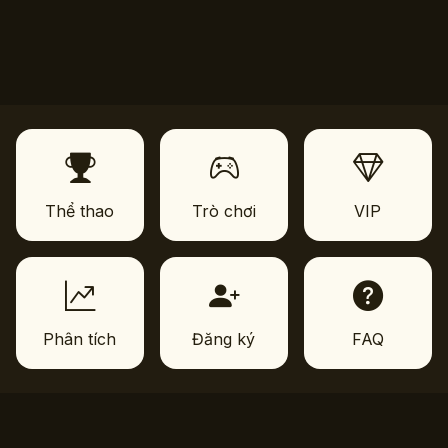
Thể thao
Trò chơi
VIP
Phân tích
Đăng ký
FAQ