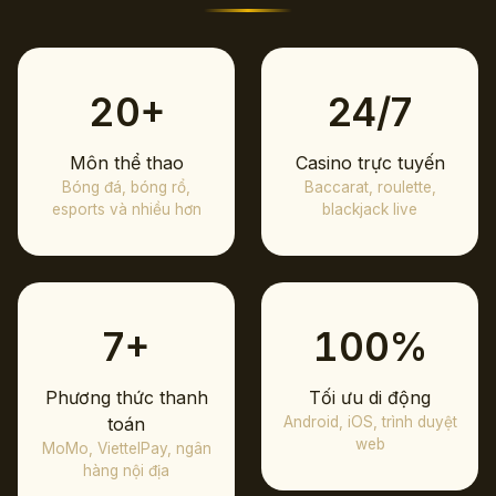
20+
24/7
Môn thể thao
Casino trực tuyến
Bóng đá, bóng rổ,
Baccarat, roulette,
esports và nhiều hơn
blackjack live
7+
100%
Phương thức thanh
Tối ưu di động
toán
Android, iOS, trình duyệt
web
MoMo, ViettelPay, ngân
hàng nội địa