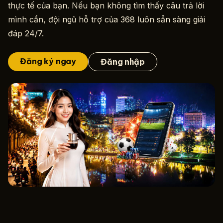
thực tế của bạn. Nếu bạn không tìm thấy câu trả lời
mình cần, đội ngũ hỗ trợ của
368
luôn sẵn sàng giải
đáp 24/7.
Đăng ký ngay
Đăng nhập