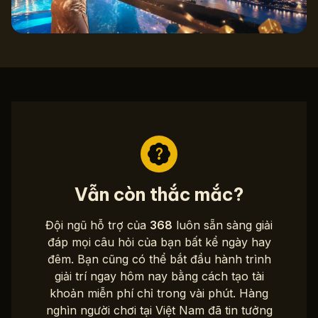
Vẫn còn thắc mắc?
Đội ngũ hỗ trợ của
368
luôn sẵn sàng giải
đáp mọi câu hỏi của bạn bất kể ngày hay
đêm. Bạn cũng có thể bắt đầu hành trình
giải trí ngay hôm nay bằng cách tạo tài
khoản miễn phí chỉ trong vài phút. Hàng
nghìn người chơi tại Việt Nam đã tin tưởng